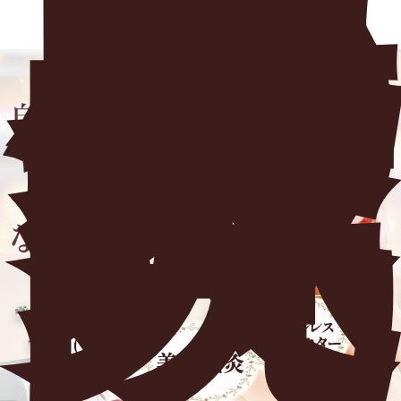
北
梅
田
美
容
鍼
灸
院