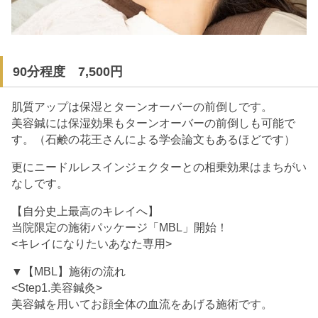
90分程度 7,500円
肌質アップは保湿とターンオーバーの前倒しです。
美容鍼には保湿効果もターンオーバーの前倒しも可能で
す。（石鹸の花王さんによる学会論文もあるほどです）
更にニードルレスインジェクターとの相乗効果はまちがい
なしです。
【自分史上最高のキレイへ】
当院限定の施術パッケージ「MBL」開始！
<キレイになりたいあなた専用>
▼【MBL】施術の流れ
<Step1.美容鍼灸>
美容鍼を用いてお顔全体の血流をあげる施術です。