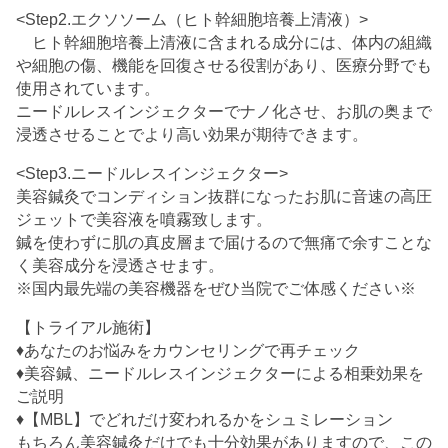
<Step2.エクソソーム（ヒト幹細胞培養上清液）>
ヒト幹細胞培養上清液に含まれる成分には、体内の組織
や細胞の傷、機能を回復させる役割があり、医療分野でも
使用されています。
ニードルレスインジェクターでナノ化させ、お肌の奥まで
浸透させることでより高い効果が期待できます。
<Step3.ニードルレスインジェクター>
美容鍼灸でコンディション抜群になったお肌に音速の高圧
ジェットで美容液を噴霧致します。
鍼を使わずに肌の真皮層まで届けるので無痛で余すことな
く美容成分を浸透させます。
※国内最先端の美容機器をぜひ当院でご体感ください※
【トライアル施術】
♦あなたのお悩みをカウンセリングで再チェック
♦美容鍼、ニードルレスインジェクターによる相乗効果を
ご説明
♦【MBL】でどれだけ変われるかをシュミレーション
もちろん美容鍼灸だけでも十分効果がありますので、この