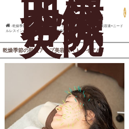
北梅
田美
容鍼
灸院
-乾燥季節の肌質アップ美容鍼〔トライアル〕| オリジナル美容液×ニード
ルレスインジェクター×美容鍼の北梅田美容鍼灸院
乾燥季節の肌質アップ美容鍼〔トライアル〕